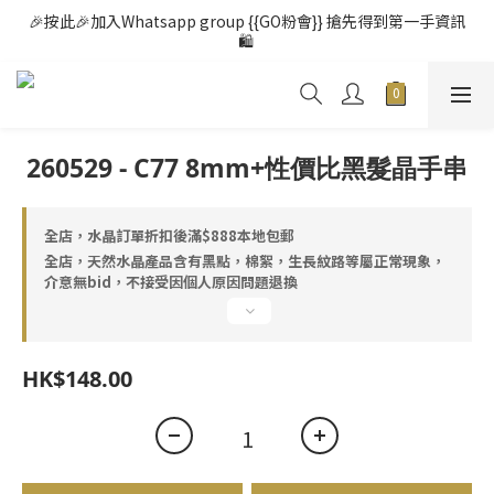
🎉按此🎉加入Whatsapp group {{GO粉會}} 搶先得到第一手資訊
🛍️ 
260529 - C77 8mm+性價比黑髮晶手串
全店，水晶訂單折扣後滿$888本地包郵
全店，天然水晶產品含有黑點，棉絮，生長紋路等屬正常現象，
介意無bid，不接受因個人原因問題退換
HK$148.00