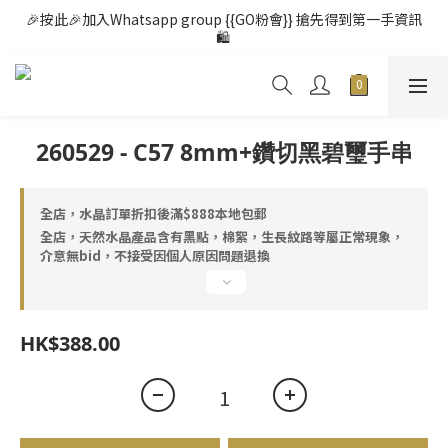
🎉按此🎉加入Whatsapp group {{GO粉會}} 搶先得到第一手資訊
🛍️ 
260529 - C57 8mm+鑽切黑碧璽手串
全店，水晶訂單折扣後滿$888本地包郵
全店，天然水晶產品含有黑點，棉絮，生長紋路等屬正常現象，
介意無bid，不接受因個人原因問題退換
HK$388.00