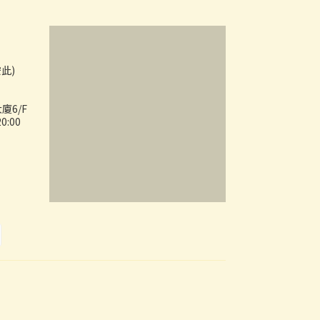
按此)
廈6/F
:00