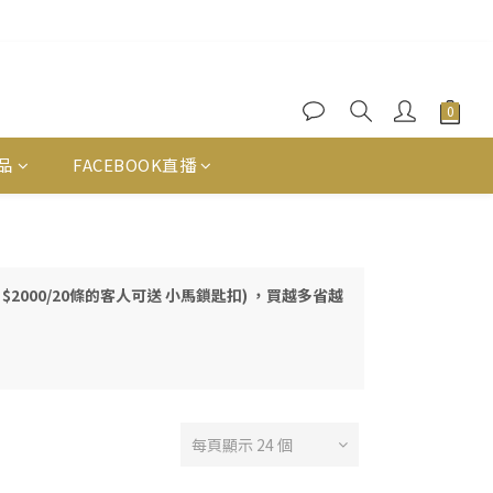
品
FACEBOOK直播
P名額 $2000/20條的客人可送 小馬鎖匙扣) ，買越多省越
每頁顯示 24 個