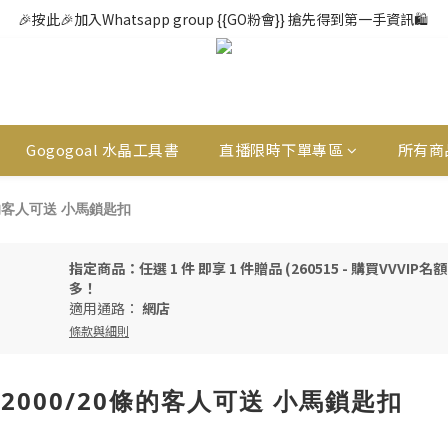
🎉按此🎉加入Whatsapp group {{GO粉會}} 搶先得到第一手資訊🛍️ 
Gogogoal 水晶工具書
直播限時下單專區
所有商
20條的客人可送 小馬鎖匙扣
指定商品：任選 1 件 即享 1 件贈品 (260515 - 購買VVVI
多！
適用通路：
網店
條款與細則
額 $2000/20條的客人可送 小馬鎖匙扣