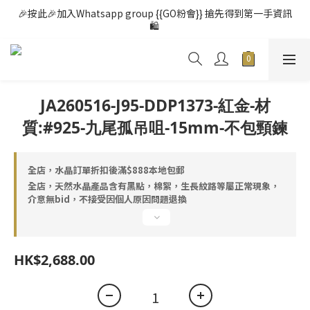
🎉按此🎉加入Whatsapp group {{GO粉會}} 搶先得到第一手資訊
🛍️ 
JA260516-J95-DDP1373-紅金-材
質:#925-九尾孤吊咀-15mm-不包頸鍊
全店，水晶訂單折扣後滿$888本地包郵
全店，天然水晶產品含有黑點，棉絮，生長紋路等屬正常現象，
介意無bid，不接受因個人原因問題退換
HK$2,688.00