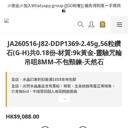
🎉按此🎉加入Whatsapp group {{GO粉會}} 搶先得到第一手資訊
🛍️ 
JA260516-J82-DDP1369-2.45g,56粒鑽
石(G-H)共0.18份-材質:9k黃金-靈驗咒輪
吊咀8MM-不包頸鍊-天然石
全店，水晶訂單折扣後滿$888本地包郵
全店，天然水晶產品含有黑點，棉絮，生長紋路等屬正常現象，
介意無bid，不接受因個人原因問題退換
HK$9,088.00