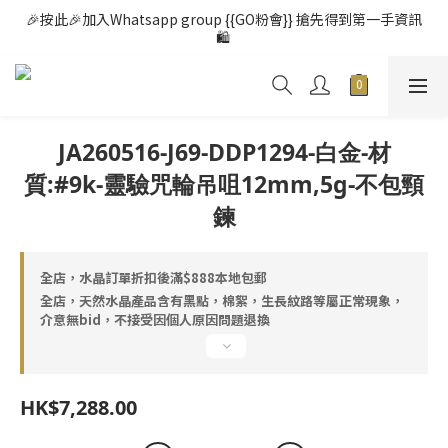
🎉按此🎉加入Whatsapp group {{GO粉會}} 搶先得到第一手資訊
🛍️ 
JA260516-J69-DDP1294-白金-材
質:#9k-靈驗咒輪吊咀12mm,5g-不包頸
鍊
全店，水晶訂單折扣後滿$888本地包郵
全店，天然水晶產品含有黑點，棉絮，生長紋路等屬正常現象，
介意無bid，不接受因個人原因問題退換
HK$7,288.00