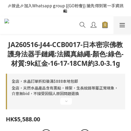
🎉按此🎉加入Whatsapp group {{GO粉會}} 搶先得到第一手資訊
🛍️ 
JA260516-J44-CCB0017-日本密宗佛教
護身法器手鏈繩:法國真絲繩-顏色:綠色-
材質:9k紅金-16-17-18CM約3.0-3.1g
全店，水晶訂單折扣後滿$888本地包郵
全店，天然水晶產品含有黑點，棉絮，生長紋路等屬正常現象，
介意無bid，不接受因個人原因問題退換
HK$5,588.00