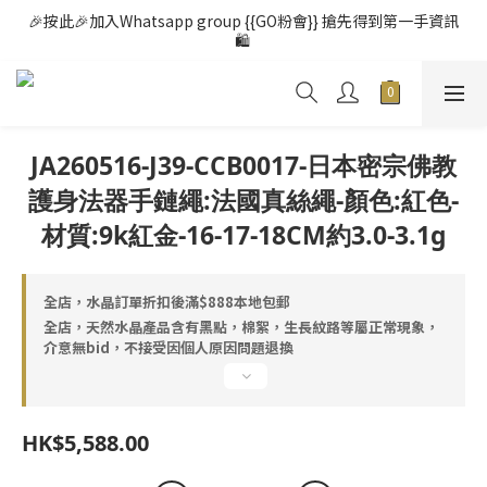
🎉按此🎉加入Whatsapp group {{GO粉會}} 搶先得到第一手資訊
🛍️ 
JA260516-J39-CCB0017-日本密宗佛教
護身法器手鏈繩:法國真絲繩-顏色:紅色-
材質:9k紅金-16-17-18CM約3.0-3.1g
全店，水晶訂單折扣後滿$888本地包郵
全店，天然水晶產品含有黑點，棉絮，生長紋路等屬正常現象，
介意無bid，不接受因個人原因問題退換
HK$5,588.00