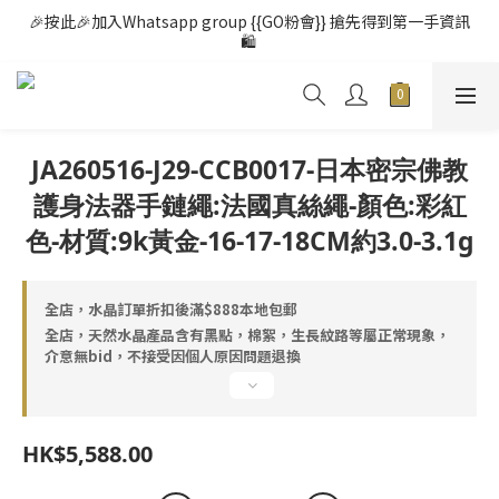
🎉按此🎉加入Whatsapp group {{GO粉會}} 搶先得到第一手資訊
🛍️ 
JA260516-J29-CCB0017-日本密宗佛教
護身法器手鏈繩:法國真絲繩-顏色:彩紅
色-材質:9k黃金-16-17-18CM約3.0-3.1g
全店，水晶訂單折扣後滿$888本地包郵
全店，天然水晶產品含有黑點，棉絮，生長紋路等屬正常現象，
介意無bid，不接受因個人原因問題退換
HK$5,588.00