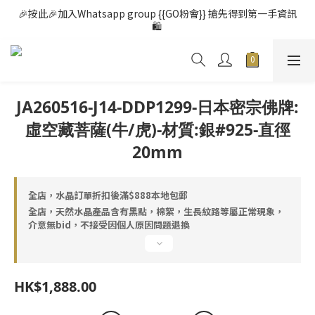
🎉按此🎉加入Whatsapp group {{GO粉會}} 搶先得到第一手資訊
🛍️ 
JA260516-J14-DDP1299-日本密宗佛牌:
虛空藏菩薩(牛/虎)-材質:銀#925-直徑
20mm
全店，水晶訂單折扣後滿$888本地包郵
全店，天然水晶產品含有黑點，棉絮，生長紋路等屬正常現象，
介意無bid，不接受因個人原因問題退換
HK$1,888.00