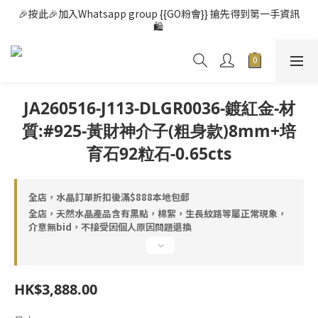
🎉按此🎉加入Whatsapp group {{GO粉會}} 搶先得到第一手資訊
🛍️ 
JA260516-J113-DLGR0036-鍍紅金-材
質:#925-黃財神介子(粗身款)8mm+培
育石92粒石-0.65cts
全店，水晶訂單折扣後滿$888本地包郵
全店，天然水晶產品含有黑點，棉絮，生長紋路等屬正常現象，
介意無bid，不接受因個人原因問題退換
HK$3,888.00