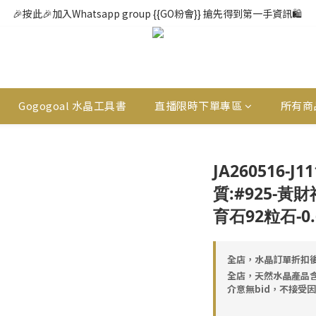
🎉按此🎉加入Whatsapp group {{GO粉會}} 搶先得到第一手資訊🛍️ 
Gogogoal 水晶工具書
直播限時下單專區
所有商
JA260516-J
質:#925-黃
育石92粒石-0.6
全店，水晶訂單折扣後
全店，天然水晶產品
介意無bid，不接受