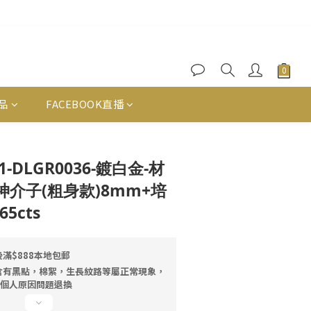
品
FACEBOOK直播
立即購買
111-DLGR0036-鍍白金-材
財神介子(粗身款)8mm+培
5cts
滿$888本地包郵
含有黑點，棉絮，生長紋路等屬正常現象，
因個人原因問題退換