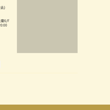
按此)
廈6/F
:00