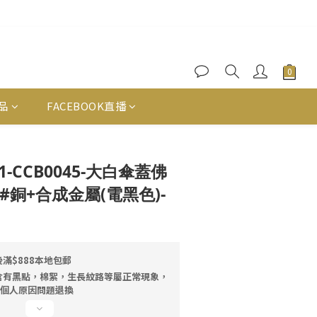
品
FACEBOOK直播
立即購買
171-CCB0045-大白傘蓋佛
:#銅+合成金屬(電黑色)-
滿$888本地包郵
含有黑點，棉絮，生長紋路等屬正常現象，
因個人原因問題退換