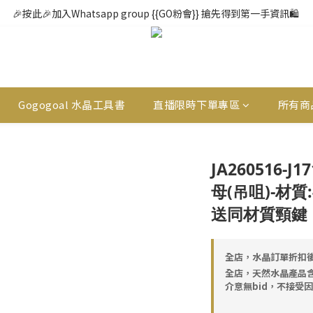
🎉按此🎉加入Whatsapp group {{GO粉會}} 搶先得到第一手資訊🛍️ 
Gogogoal 水晶工具書
直播限時下單專區
所有商
JA260516-J
母(吊咀)-材質
送同材質頸鍵
全店，水晶訂單折扣後
全店，天然水晶產品
介意無bid，不接受