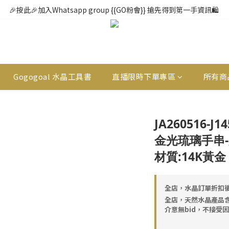
🎉按此🎉加入Whatsapp group {{GO粉會}} 搶先得到第一手資訊🛍️ 
Gogogoal 水晶工具書
直播限時下單專區
所有商
JA260516-J
金光琉璃手串-大日
材質:14K黃金
全店，水晶訂單折扣後
全店，天然水晶產品
介意無bid，不接受