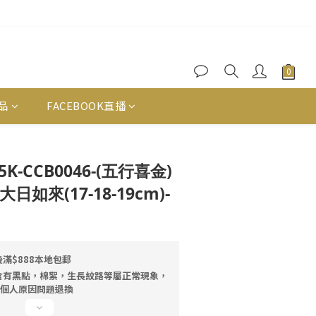
品
FACEBOOK直播
立即購買
145K-CCB0046-(五行喜金)
如來(17-18-19cm)-
滿$888本地包郵
含有黑點，棉絮，生長紋路等屬正常現象，
因個人原因問題退換