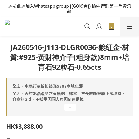
🎉按此🎉加入Whatsapp group {{GO粉會}} 搶先得到第一手資訊
🛍️ 
JA260516-J113-DLGR0036-鍍紅金-材
質:#925-黃財神介子(粗身款)8mm+培
育石92粒石-0.65cts
全店，水晶訂單折扣後滿$888本地包郵
全店，天然水晶產品含有黑點，棉絮，生長紋路等屬正常現象，
介意無bid，不接受因個人原因問題退換
HK$3,888.00