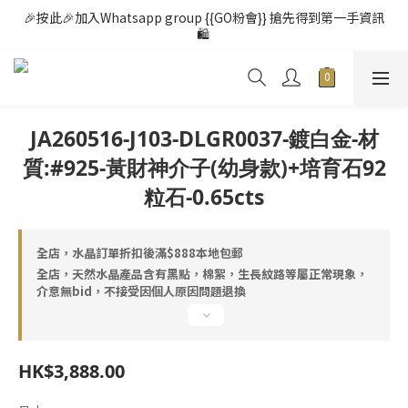
🎉按此🎉加入Whatsapp group {{GO粉會}} 搶先得到第一手資訊
🛍️ 
JA260516-J103-DLGR0037-鍍白金-材
質:#925-黃財神介子(幼身款)+培育石92
粒石-0.65cts
全店，水晶訂單折扣後滿$888本地包郵
全店，天然水晶產品含有黑點，棉絮，生長紋路等屬正常現象，
介意無bid，不接受因個人原因問題退換
HK$3,888.00