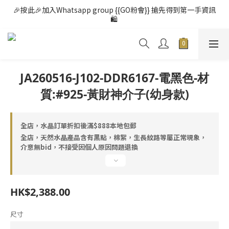
🎉按此🎉加入Whatsapp group {{GO粉會}} 搶先得到第一手資訊
🛍️ 
JA260516-J102-DDR6167-電黑色-材
質:#925-黃財神介子(幼身款)
全店，水晶訂單折扣後滿$888本地包郵
全店，天然水晶產品含有黑點，棉絮，生長紋路等屬正常現象，
介意無bid，不接受因個人原因問題退換
HK$2,388.00
尺寸