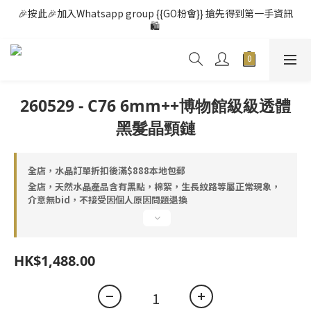
🎉按此🎉加入Whatsapp group {{GO粉會}} 搶先得到第一手資訊
🛍️ 
260529 - C76 6mm++博物館級級透體
黑髮晶頸鏈
全店，水晶訂單折扣後滿$888本地包郵
全店，天然水晶產品含有黑點，棉絮，生長紋路等屬正常現象，
介意無bid，不接受因個人原因問題退換
HK$1,488.00