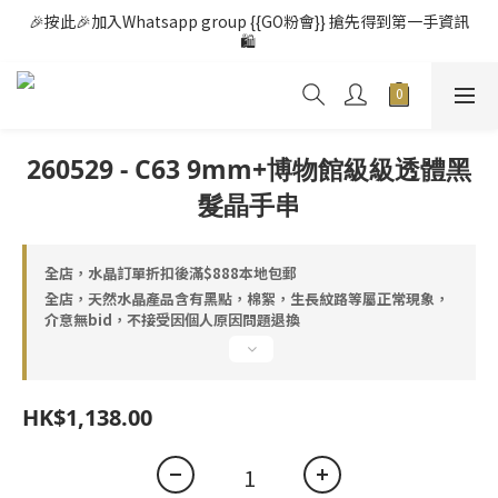
🎉按此🎉加入Whatsapp group {{GO粉會}} 搶先得到第一手資訊
🛍️ 
260529 - C63 9mm+博物館級級透體黑
髮晶手串
全店，水晶訂單折扣後滿$888本地包郵
全店，天然水晶產品含有黑點，棉絮，生長紋路等屬正常現象，
介意無bid，不接受因個人原因問題退換
HK$1,138.00