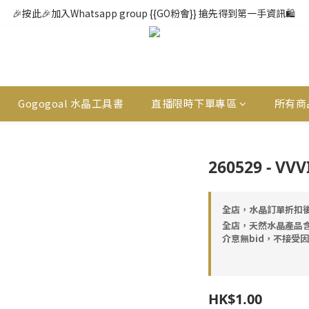
🎉按此🎉加入Whatsapp group {{GO粉會}} 搶先得到第一手資訊🛍️ 
Gogogoal 水晶工具書
直播限時下單專區
所有商
260529 - VV
全店，水晶訂單折扣後
全店，天然水晶產品
介意無bid，不接受
HK$1.00