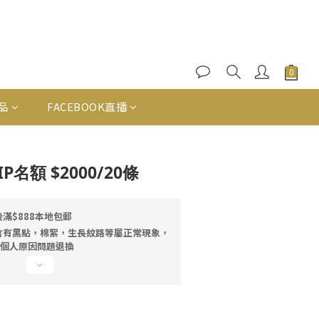
品
FACEBOOK直播
立即購買
VIP名額 $2000/20條
滿$888本地包郵
含有黑點，棉絮，生長紋路等屬正常現象，
因個人原因問題退換