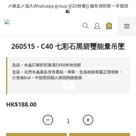
🎉按此🎉加入Whatsapp group {{GO粉會}} 搶先得到第一手資訊
🛍️ 
260515 - C40 七彩石黑碧璽能量吊墜
全店，水晶訂單折扣後滿$888本地包郵
全店，天然水晶產品含有黑點，棉絮，生長紋路等屬正常現象，
介意無bid，不接受因個人原因問題退換
HK$188.00