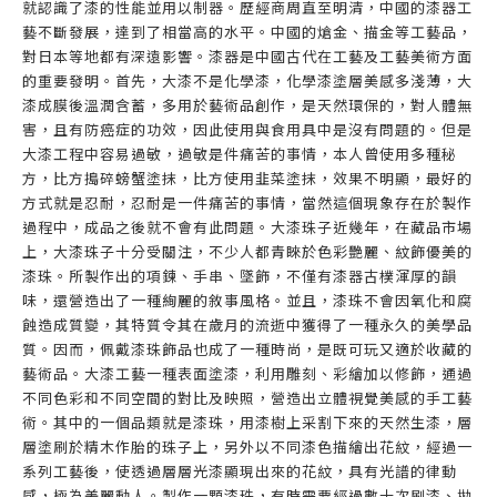
就認識了漆的性能並用以制器。歷經商周直至明清，中國的漆器工
藝不斷發展，達到了相當高的水平。中國的熗金、描金等工藝品，
對日本等地都有深遠影響。漆器是中國古代在工藝及工藝美術方面
的重要發明。首先，大漆不是化學漆，化學漆塗層美感多淺薄，大
漆成膜後溫潤含蓄，多用於藝術品創作，是天然環保的，對人體無
害，且有防癌症的功效，因此使用與食用具中是沒有問題的。但是
大漆工程中容易過敏，過敏是件痛苦的事情，本人曾使用多種秘
方，比方搗碎螃蟹塗抹，比方使用韭菜塗抹，效果不明顯，最好的
方式就是忍耐，忍耐是一件痛苦的事情，當然這個現象存在於製作
過程中，成品之後就不會有此問題。大漆珠子近幾年，在藏品市場
上，大漆珠子十分受關注，不少人都青睞於色彩艷麗、紋飾優美的
漆珠。所製作出的項鍊、手串、墜飾，不僅有漆器古樸渾厚的韻
味，還營造出了一種絢麗的敘事風格。並且，漆珠不會因氧化和腐
蝕造成質變，其特質令其在歲月的流逝中獲得了一種永久的美學品
質。因而，佩戴漆珠飾品也成了一種時尚，是既可玩又適於收藏的
藝術品。大漆工藝一種表面塗漆，利用雕刻、彩繪加以修飾，通過
不同色彩和不同空間的對比及映照，營造出立體視覺美感的手工藝
術。其中的一個品類就是漆珠，用漆樹上采割下來的天然生漆，層
層塗刷於精木作胎的珠子上，另外以不同漆色描繪出花紋，經過一
系列工藝後，使透過層層光漆顯現出來的花紋，具有光譜的律動
感，極為美麗動人。製作一顆漆珠，有時需要經過數十次刷漆、拋