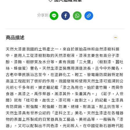
分享到
商品描述
天然大漆是我國的土特產之一，來自於原始森林和自然漆樹科類
中，是用人工從漆樹割取的天然漆樹液，漆液主要含有高分子漆
酚、漆酶、樹膠質及水分等。素有我國「三大寶」（樹割漆、蠶吐
絲、蜂做蜜）譽名。天然生漆塗裝應用源遠流長，古今中外聞名，
古老中華民族沿古至今，在塗飾化工、輕工、發電廠防腐蝕特定耐
高溫工程起到了很好的作用。我國發現和使用天然生漆可追溯到公
元前七千多年前，據史籍記載「漆之為用也，始於書竹簡，而舜作
食器，黑漆之，禹作祭器，黑漆其外，朱畫其內。」《莊子·人世
間》就有「桂可食，故伐之，漆可用，故割之。」的記載。生漆具
有防腐蝕、耐強酸、耐強鹼、防潮、絕緣、耐高溫、耐土抗性等。
天然生漆具有世界公認的「塗料之王」美名。天然生漆塗在各種器
物的表面上所製成的日常器具及工藝品、美術品等，一般稱為「漆
器」。又可以配製出不同色漆，光彩照人。在中國從新石器時代起