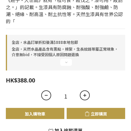
《莊子·人世間》就有「桂可食，故伐之，漆可用，故割
之。」的記載。生漆具有防腐蝕、耐強酸、耐強鹼、防
潮、絕緣、耐高溫、耐土抗性等。天然生漆具有世界公認
的「
全店，水晶訂單折扣後滿$888本地包郵
全店，天然水晶產品含有黑點，棉絮，生長紋路等屬正常現象，
介意無bid，不接受因個人原因問題退換
HK$388.00
加入購物車
立即購買
加入追蹤清單