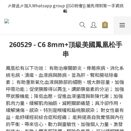
🎉按此🎉加入Whatsapp group {{GO粉會}} 搶先得到第一手資訊
🛍️ 
260529 - C6 8mm+頂級美國鳳凰松手
串
鳳凰松有以下功效： 有助治療關節炎、骨骼疾病、消化系
統毛病、潰瘍、血液病與肺病，並為肝、腎和腸祛除毒
素； 有助重新氧化血液與肺部的細胞，增大肺容量，加強
呼吸功能；促使胰腺得以再生，調節胰島素的分泌； 加強
甲狀腺機能；降低血壓，促進血液循環與新陳代謝；加強
肌肉力量，緩解肌肉抽筋，減輕關節痛楚；具冷卻作用，
緩解燒傷、感染，特別是喉嚨和扁桃腺感染； 對女性最有
益，能紓緩經前綜合症和經痛； 能夠提高自我覺悟與內在
的平衡、帶來信心、動力與靈敏性、加強個人力量、激發