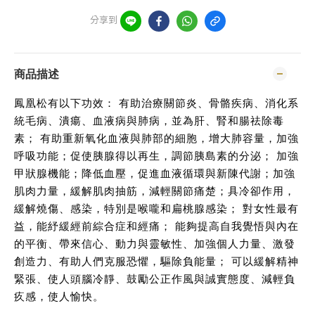
分享到
商品描述
鳳凰松有以下功效： 有助治療關節炎、骨骼疾病、消化系
統毛病、潰瘍、血液病與肺病，並為肝、腎和腸祛除毒
素； 有助重新氧化血液與肺部的細胞，增大肺容量，加強
呼吸功能；促使胰腺得以再生，調節胰島素的分泌； 加強
甲狀腺機能；降低血壓，促進血液循環與新陳代謝；加強
肌肉力量，緩解肌肉抽筋，減輕關節痛楚；具冷卻作用，
緩解燒傷、感染，特別是喉嚨和扁桃腺感染； 對女性最有
益，能紓緩經前綜合症和經痛； 能夠提高自我覺悟與內在
的平衡、帶來信心、動力與靈敏性、加強個人力量、激發
創造力、有助人們克服恐懼，驅除負能量； 可以緩解精神
緊張、使人頭腦冷靜、鼓勵公正作風與誠實態度、減輕負
疚感，使人愉快。